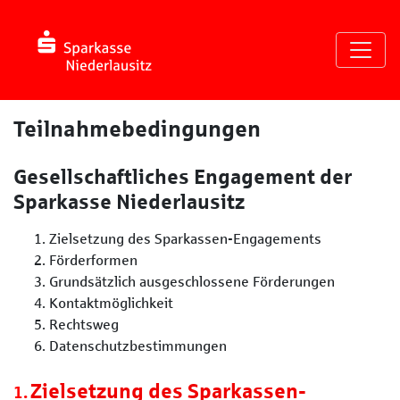
Seite
Klicken Sie, um die Navigation zu überspringen und zum Haup
Nutzungsbedingungen
Teilnahmebedingungen
Gesellschaftliches Engagement der
Sparkasse Niederlausitz
Zielsetzung des Sparkassen-Engagements
Förderformen
Grundsätzlich ausgeschlossene Förderungen
Kontaktmöglichkeit
Rechtsweg
Datenschutzbestimmungen
Zielsetzung des Sparkassen-